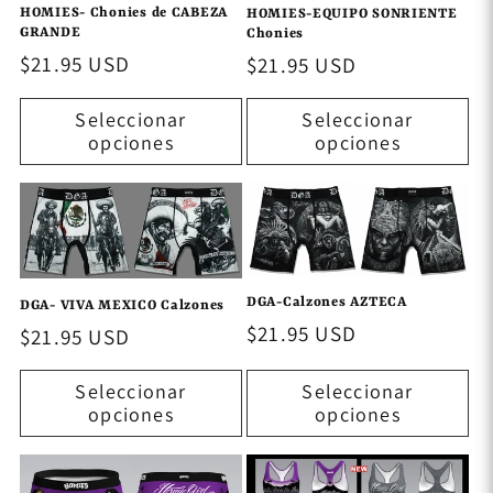
HOMIES- Chonies de CABEZA
HOMIES-EQUIPO SONRIENTE
GRANDE
Chonies
Precio
$21.95 USD
Precio
$21.95 USD
habitual
habitual
Seleccionar
Seleccionar
opciones
opciones
DGA-Calzones AZTECA
DGA- VIVA MEXICO Calzones
Precio
$21.95 USD
Precio
$21.95 USD
habitual
habitual
Seleccionar
Seleccionar
opciones
opciones