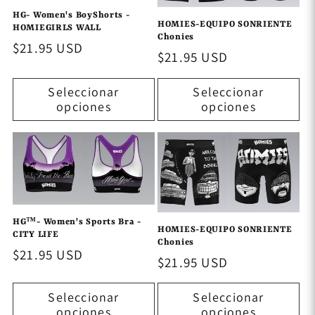
HG- Women's BoyShorts -
HOMIES-EQUIPO SONRIENTE
HOMIEGIRLS WALL
Chonies
Precio
$21.95 USD
Precio
$21.95 USD
habitual
habitual
Seleccionar
Seleccionar
opciones
opciones
HG™- Women's Sports Bra -
HOMIES-EQUIPO SONRIENTE
CITY LIFE
Chonies
Precio
$21.95 USD
Precio
$21.95 USD
habitual
habitual
Seleccionar
Seleccionar
opciones
opciones