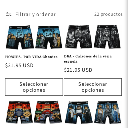
c
Filtrar y ordenar
22 productos
i
ó
n
DGA - Calzones de la vieja
HOMIES- POR VIDA Chonies
:
escuela
Precio
$21.95 USD
Precio
$21.95 USD
habitual
habitual
Seleccionar
Seleccionar
opciones
opciones