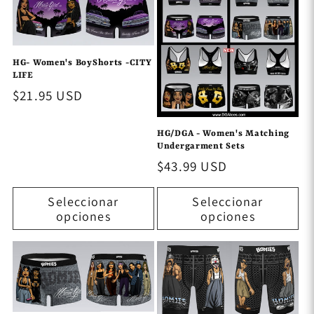
HG- Women's BoyShorts -CITY
LIFE
Precio
$21.95 USD
habitual
HG/DGA - Women's Matching
Undergarment Sets
Precio
$43.99 USD
habitual
Seleccionar
Seleccionar
opciones
opciones