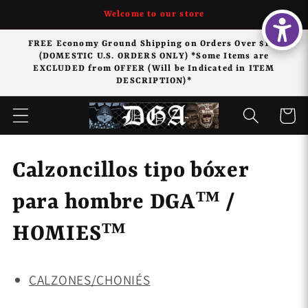
Ir
Welcome to our store
directamente
al contenido
FREE Economy Ground Shipping on Orders Over $125
(DOMESTIC U.S. ORDERS ONLY) *Some Items are
EXCLUDED from OFFER (Will be Indicated in ITEM
DESCRIPTION)*
Carrito
C
Calzoncillos tipo bóxer
o
para hombre DGA™ /
l
HOMIES™
e
CALZONES/CHONIÉS
c