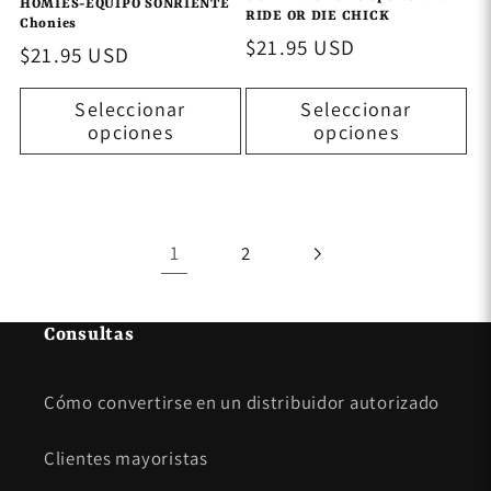
HOMIES-EQUIPO SONRIENTE
RIDE OR DIE CHICK
Chonies
Precio
$21.95 USD
Precio
$21.95 USD
habitual
habitual
Seleccionar
Seleccionar
opciones
opciones
1
2
Consultas
Cómo convertirse en un distribuidor autorizado
Clientes mayoristas